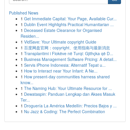
Published News
1
Get Immediate Capital: Your Page, Available Cur...
1
Dublin Event Highlights Practical Humanitarian ...
1
Deceased Estate Clearance for Organised
Residen...
1
VidSave: Your Ultimate copyright Guide
1
百度网盘官网：copyright、使用指南与最新消息
1
Transplantimi i Flokëve në Turqi: Gjithçka që D...
1
Business Management Software Pricing: A detail...
1
Servis iPhone Indonesia: Alternatif Tepat u...
1
How to Interact near Your Infant: A Ne...
1
How present-day communities harness shared
know...
1
The Naming Hub: Your Ultimate Resource for ...
1
Dewataspin: Panduan Lengkap dan Akses Masuk
Ter...
1
Droguería La América Medellín: Precios Bajos y ...
1
Nu Jazz & Coding: The Perfect Combination