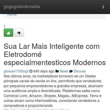
Home
gogogobookmarks
Togg
navi
Home
1
Sua Lar Mais Inteligente com
Eletrodomé
especialmentesticos Modernos
giosuen703tcq2
645 days ago
News
Discuss
Nos últimos anos, os marketplaces tornaram-se um Destes
principais canais de venda on-line, permitindo que vendedores,
por pequenos empreendedores a grandes empresas, alcancem
uma audiência ampla e diversificada. Plataformas saiba como
Comércio Livre, Amazon, Shopee, Magalu, AliExpress, Temu e
outras atuam como intermediárias, conectando vendedores a
compradores e proporcionando