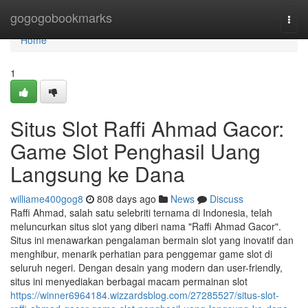
Home
gogogobookmarks
Togg
navi
Home
1
Situs Slot Raffi Ahmad Gacor:
Game Slot Penghasil Uang
Langsung ke Dana
williame400gog8
808 days ago
News
Discuss
Raffi Ahmad, salah satu selebriti ternama di Indonesia, telah
meluncurkan situs slot yang diberi nama "Raffi Ahmad Gacor".
Situs ini menawarkan pengalaman bermain slot yang inovatif dan
menghibur, menarik perhatian para penggemar game slot di
seluruh negeri. Dengan desain yang modern dan user-friendly,
situs ini menyediakan berbagai macam permainan slot
https://winner6964184.wizzardsblog.com/27285527/situs-slot-