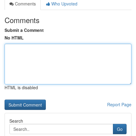
Comments
Who Upvoted
Comments
Submit a Comment
No HTML
HTML is disabled
Report Page
Search
Go