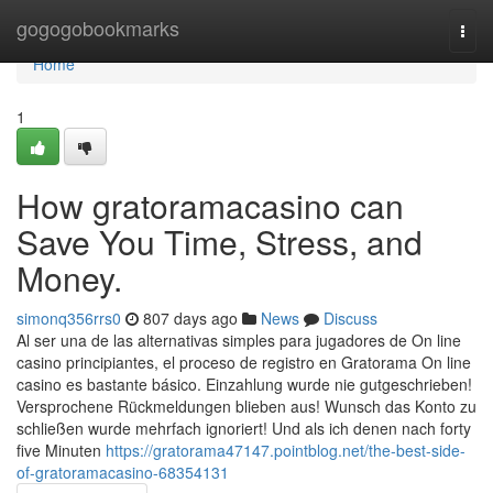
Home
gogogobookmarks
Togg
navi
Home
1
How gratoramacasino can
Save You Time, Stress, and
Money.
simonq356rrs0
807 days ago
News
Discuss
Al ser una de las alternativas simples para jugadores de On line
casino principiantes, el proceso de registro en Gratorama On line
casino es bastante básico. Einzahlung wurde nie gutgeschrieben!
Versprochene Rückmeldungen blieben aus! Wunsch das Konto zu
schließen wurde mehrfach ignoriert! Und als ich denen nach forty
five Minuten
https://gratorama47147.pointblog.net/the-best-side-
of-gratoramacasino-68354131