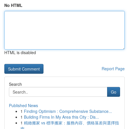
No HTML
HTML is disabled
Report Page
Search
Go
Published News
1
Finding Optimism : Comprehensive Substance...
1
Building Firms In My Area this City : Dis...
1
精緻搬家 vs 標準搬家：服務內容、價格落差與選擇指
南