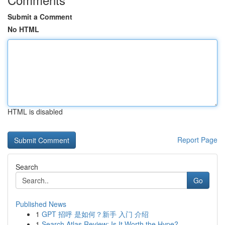
Submit a Comment
No HTML
HTML is disabled
Report Page
Search
Go
Published News
1
GPT 招呼 是如何？新手 入门 介绍
1
Search Atlas Review: Is It Worth the Hype?